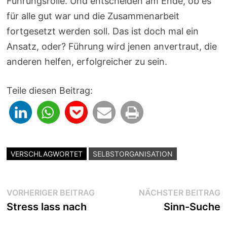
Führungsrolle. Und entscheiden am Ende, ob es
für alle gut war und die Zusammenarbeit
fortgesetzt werden soll. Das ist doch mal ein
Ansatz, oder? Führung wird jenen anvertraut, die
anderen helfen, erfolgreicher zu sein.
Teile diesen Beitrag:
VERSCHLAGWORTET
SELBSTORGANISATION
Beitragsnavigation
Vorheriger
N
VORHERIGER BEITRAG
NÄCHSTER BEITRAG
Beitrag:
B
Stress lass nach
Sinn-Suche