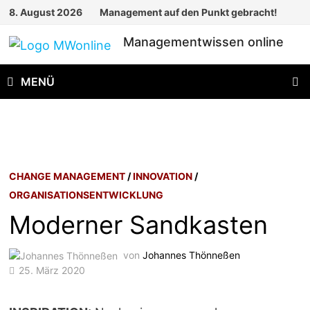
Zum
8. August 2026
Management auf den Punkt gebracht!
Inhalt
Managementwissen online
springen
MENÜ
CHANGE MANAGEMENT
/
INNOVATION
/
ORGANISATIONSENTWICKLUNG
Moderner Sandkasten
von
Johannes Thönneßen
25. März 2020