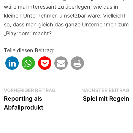
wäre mal interessant zu überlegen, wie das in
kleinen Unternehmen umsetzbar wäre. Vielleicht
so, dass man gleich das ganze Unternehmen zum
„Playroom“ macht?
Teile diesen Beitrag:
Beitragsnavigation
Vorheriger
N
VORHERIGER BEITRAG
NÄCHSTER BEITRAG
Beitrag:
B
Reporting als
Spiel mit Regeln
Abfallprodukt