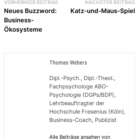
Beitragsnavigation
Vorheriger
N
VORHERIGER BEITRAG
NÄCHSTER BEITRAG
Beitrag:
B
Neues Buzzword:
Katz-und-Maus-Spiel
Business-
Ökosysteme
Thomas Webers
Dipl.-Psych., Dipl.-Theol.,
Fachpsychologe ABO-
Psychologie (DGPs/BDP),
Lehrbeauftragter der
Hochschule Fresenius (Köln),
Business-Coach, Publizist
Alle Beiträge ansehen von