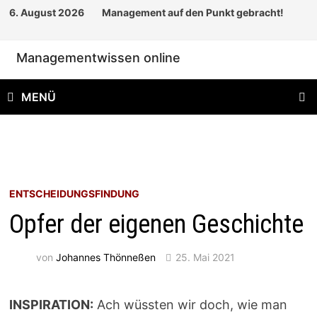
Zum
6. August 2026
Management auf den Punkt gebracht!
Inhalt
springen
Managementwissen online
MENÜ
ENTSCHEIDUNGSFINDUNG
Opfer der eigenen Geschichte
von
Johannes Thönneßen
25. Mai 2021
INSPIRATION:
Ach wüssten wir doch, wie man