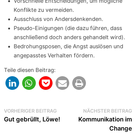
Vorschnelle Entscheidungen, um mögliche
Konflikte zu vermeiden.
Ausschluss von Andersdenkenden.
Pseudo-Einigungen (die dazu führen, dass
anschließend doch anders gehandelt wird).
Bedrohungsposen, die Angst auslösen und
angepasstes Verhalten fördern.
Teile diesen Beitrag:
Beitragsnavigation
Vorheriger
N
VORHERIGER BEITRAG
NÄCHSTER BEITRAG
Beitrag:
B
Gut gebrüllt, Löwe!
Kommunikation im
Change