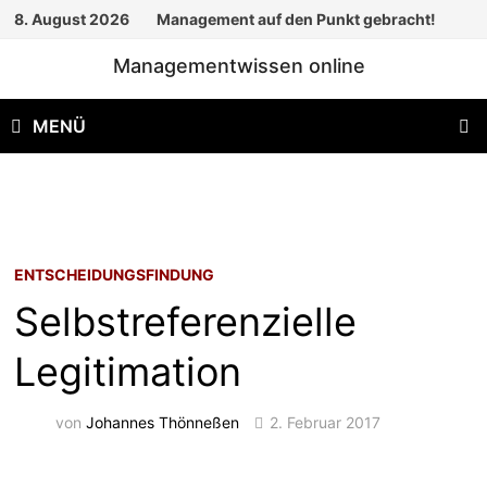
Zum
8. August 2026
Management auf den Punkt gebracht!
Inhalt
Managementwissen online
springen
MENÜ
ENTSCHEIDUNGSFINDUNG
Selbstreferenzielle
Legitimation
von
Johannes Thönneßen
2. Februar 2017