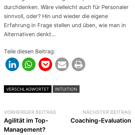
durchdenken. Wäre vielleicht auch für Personaler
sinnvoll, oder? Hin und wieder die eigene
Erfahrung in Frage stellen und üben, wie man in
Alternativen denkt…
Teile diesen Beitrag:
VERSCHLAGWORTET
INTUITION
Beitragsnavigation
Vorheriger
N
VORHERIGER BEITRAG
NÄCHSTER BEITRAG
Beitrag:
B
Agilität im Top-
Coaching-Evaluation
Management?