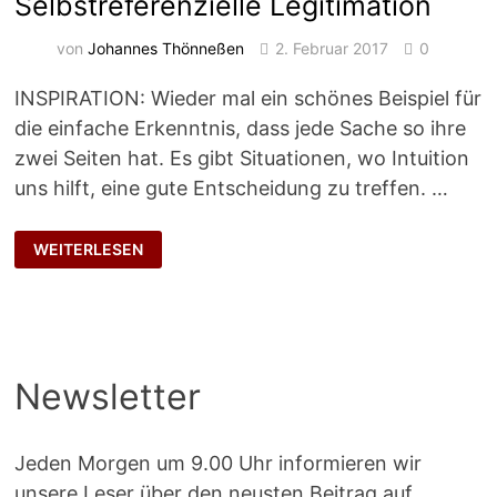
Selbstreferenzielle Legitimation
von
Johannes Thönneßen
2. Februar 2017
0
INSPIRATION: Wieder mal ein schönes Beispiel für
die einfache Erkenntnis, dass jede Sache so ihre
zwei Seiten hat. Es gibt Situationen, wo Intuition
uns hilft, eine gute Entscheidung zu treffen. …
SELBSTREFERENZIELLE
WEITERLESEN
LEGITIMATION
Newsletter
Jeden Morgen um 9.00 Uhr informieren wir
unsere Leser über den neusten Beitrag auf