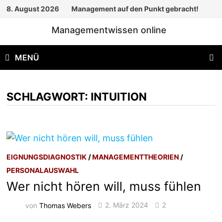
Zum
8. August 2026
Management auf den Punkt gebracht!
Inhalt
Managementwissen online
springen
MENÜ
SCHLAGWORT:
INTUITION
EIGNUNGSDIAGNOSTIK
/
MANAGEMENTTHEORIEN
/
PERSONALAUSWAHL
Wer nicht hören will, muss fühlen
von
Thomas Webers
2. März 2024
2