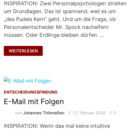
INSPIRATION: Zwei Personalpsychologen streiten
um Grundlagen. Das ist spannend, weil es um
„des Pudels Kern“ geht. Und um die Frage, ob
Personalentscheider Mr. Spock nacheifern
müssen. Oder Erdlinge bleiben dürfen. …
WER
WEITERLESEN
NICHT
HÖREN
WILL,
MUSS
FÜHLEN
ENTSCHEIDUNGSFINDUNG
E-Mail mit Folgen
von
Johannes Thönneßen
13. Februar 2024
0
INSPIRATION: Wenn das mal keine intuitive