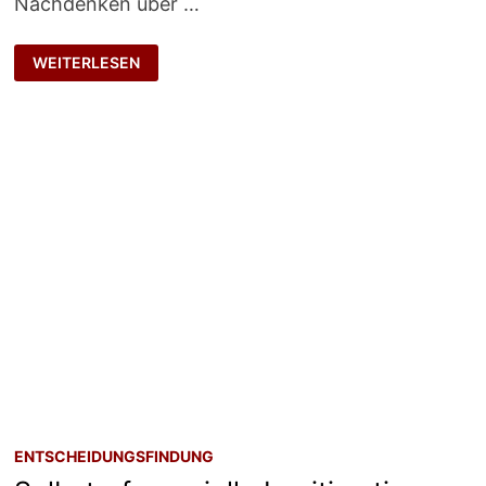
Nachdenken über …
EXPERTEN-
WEITERLESEN
INTUITION
ENTSCHEIDUNGSFINDUNG