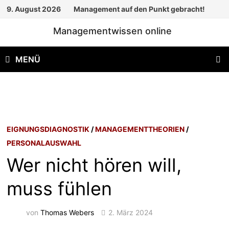
Zum
9. August 2026
Management auf den Punkt gebracht!
Inhalt
Managementwissen online
springen
MENÜ
EIGNUNGSDIAGNOSTIK
/
MANAGEMENTTHEORIEN
/
PERSONALAUSWAHL
Wer nicht hören will,
muss fühlen
von
Thomas Webers
2. März 2024