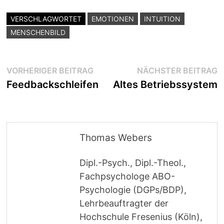
VERSCHLAGWORTET
EMOTIONEN
INTUITION
MENSCHENBILD
Beitragsnavigation
Vorheriger
N
VORHERIGER BEITRAG
NÄCHSTER BEITRAG
Beitrag:
B
Feedbackschleifen
Altes Betriebssystem
Thomas Webers
Dipl.-Psych., Dipl.-Theol.,
Fachpsychologe ABO-
Psychologie (DGPs/BDP),
Lehrbeauftragter der
Hochschule Fresenius (Köln),