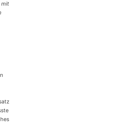
 mit
m
an
satz
sste
ches