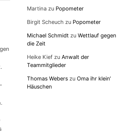
Martina
zu
Popometer
Birgit Scheuch
zu
Popometer
Michael Schmidt
zu
Wettlauf gegen
die Zeit
egen
Heike Kief
zu
Anwalt der
Teammitglieder
.
Thomas Webers
zu
Oma ihr klein‘
–
Häuschen
.
e
s