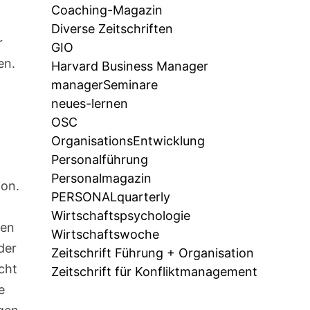
Coaching-Magazin
Diverse Zeitschriften
r
GIO
en.
Harvard Business Manager
managerSeminare
neues-lernen
OSC
OrganisationsEntwicklung
Personalführung
Personalmagazin
ion.
PERSONALquarterly
Wirtschaftspsychologie
den
Wirtschaftswoche
der
Zeitschrift Führung + Organisation
cht
Zeitschrift für Konfliktmanagement
e