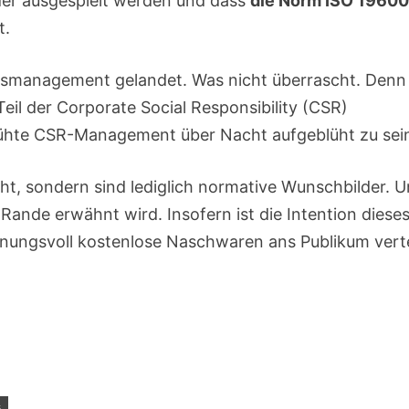
der ausgespielt werden und dass
die Norm ISO 1960
t.
eitsmanagement gelandet. Was nicht überrascht. Denn
il der Corporate Social Responsibility (CSR)
blühte CSR-Management über Nacht aufgeblüht zu sei
cht, sondern sind lediglich normative Wunschbilder. 
m Rande erwähnt wird. Insofern ist die Intention diese
ffnungsvoll kostenlose Naschwaren ans Publikum verte
G