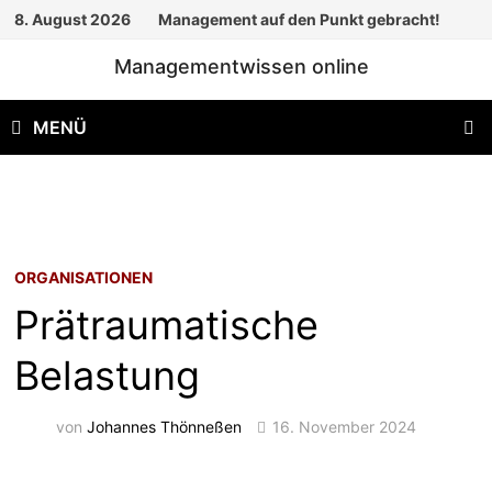
Zum
8. August 2026
Management auf den Punkt gebracht!
Inhalt
Managementwissen online
springen
MENÜ
ORGANISATIONEN
Prätraumatische
Belastung
von
Johannes Thönneßen
16. November 2024