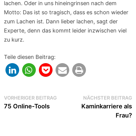
lachen. Oder in uns hineingrinsen nach dem
Motto: Das ist so tragisch, dass es schon wieder
zum Lachen ist. Dann lieber lachen, sagt der
Experte, denn das kommt leider inzwischen viel
zu kurz.
Teile diesen Beitrag:
Beitragsnavigation
Vorheriger
N
VORHERIGER BEITRAG
NÄCHSTER BEITRAG
Beitrag:
B
75 Online-Tools
Kaminkarriere als
Frau?