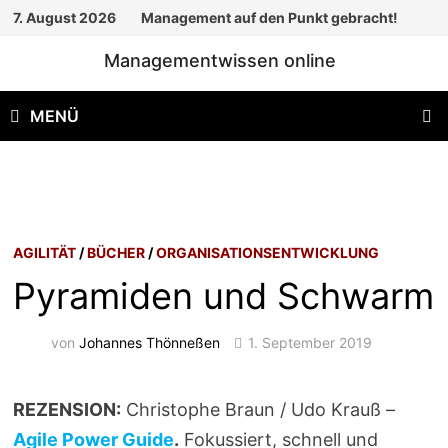
Zum
7. August 2026
Management auf den Punkt gebracht!
Inhalt
Managementwissen online
springen
MENÜ
AGILITÄT
/
BÜCHER
/
ORGANISATIONSENTWICKLUNG
Pyramiden und Schwarm
von
Johannes Thönneßen
1. September 2019
REZENSION:
Christophe Braun / Udo Krauß –
Agile Power Guide
.
Fokussiert, schnell und