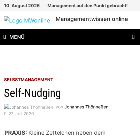
Zum
10. August 2026
Management auf den Punkt gebracht!
Inhalt
Managementwissen online
springen
MENÜ
SELBSTMANAGEMENT
Self-Nudging
von
Johannes Thönneßen
27. Juli 2020
PRAXIS:
Kleine Zettelchen neben dem