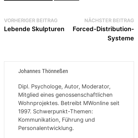
Beitragsnavigation
Vorheriger
N
VORHERIGER BEITRAG
NÄCHSTER BEITRAG
Beitrag:
B
Lebende Skulpturen
Forced-Distribution-
Systeme
Johannes Thönneßen
Dipl. Psychologe, Autor, Moderator,
Mitglied eines genossenschaftlichen
Wohnprojektes. Betreibt MWonline seit
1997. Schwerpunkt-Themen:
Kommunikation, Führung und
Personalentwicklung.