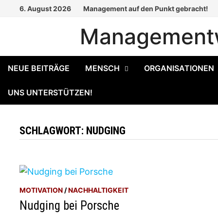
Zum
6. August 2026
Management auf den Punkt gebracht!
Inhalt
Managementw
springen
NEUE BEITRÄGE
MENSCH
ORGANISATIONEN
UNS UNTERSTÜTZEN!
SCHLAGWORT:
NUDGING
MOTIVATION
/
NACHHALTIGKEIT
Nudging bei Porsche