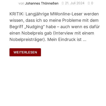
von
Johannes Thönneßen
21. Juli 2024
0
KRITIK: Langjährige MWonline-Leser werden
wissen, dass ich so meine Probleme mit dem
Begriff „Nudging“ habe – auch wenn es dafür
einen Nobelpreis gab (Interview mit einem
Nobelpreisträger). Mein Eindruck ist …
NUDGING
WEITERLESEN
BEI
PORSCHE