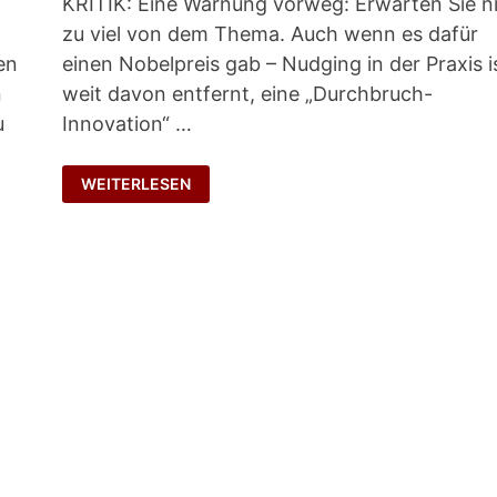
KRITIK: Eine Warnung vorweg: Erwarten Sie n
zu viel von dem Thema. Auch wenn es dafür
en
einen Nobelpreis gab – Nudging in der Praxis i
n
weit davon entfernt, eine „Durchbruch-
u
Innovation“ …
SELBSTSTEUERUNG
WEITERLESEN
VERBESSERN?