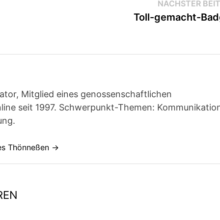
NÄCHSTER BEI
Toll-gemacht-Ba
ator, Mitglied eines genossenschaftlichen
line seit 1997. Schwerpunkt-Themen: Kommunikatio
ung.
nes Thönneßen →
REN