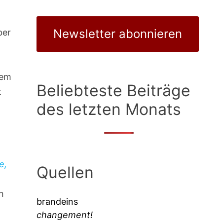
Newsletter abonnieren
ber
dem
Beliebteste Beiträge
t
des letzten Monats
e,
Quellen
n
brandeins
changement!