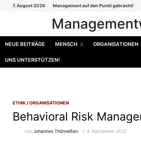
Zum
7. August 2026
Management auf den Punkt gebracht!
Inhalt
Managementw
springen
NEUE BEITRÄGE
MENSCH
ORGANISATIONEN
UNS UNTERSTÜTZEN!
ETHIK
/
ORGANISATIONEN
Behavioral Risk Manag
von
Johannes Thönneßen
4. September 2022