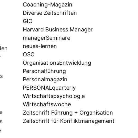
Coaching-Magazin
Diverse Zeitschriften
GIO
Harvard Business Manager
managerSeminare
neues-lernen
den
OSC
r
OrganisationsEntwicklung
Personalführung
ls
Personalmagazin
PERSONALquarterly
Wirtschaftspsychologie
Wirtschaftswoche
e
Zeitschrift Führung + Organisation
Zeitschrift für Konfliktmanagement
s
e