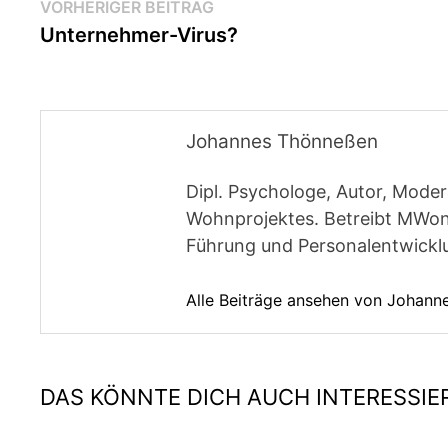
Beitragsnavigation
Vorheriger
VORHERIGER BEITRAG
Beitrag:
Unternehmer-Virus?
Johannes Thönneßen
Dipl. Psychologe, Autor, Moder
Wohnprojektes. Betreibt MWon
Führung und Personalentwickl
Alle Beiträge ansehen von Johan
DAS KÖNNTE DICH AUCH INTERESSIE