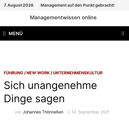
Zum
7. August 2026
Management auf den Punkt gebracht!
Inhalt
Managementwissen online
springen
MENÜ
FÜHRUNG
/
NEW WORK
/
UNTERNEHMENSKULTUR
Sich unangenehme
Dinge sagen
von
Johannes Thönneßen
14. September 2021