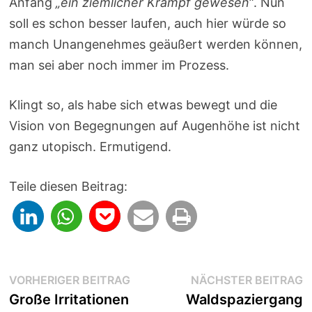
Anfang
„ein ziemlicher Krampf gewesen“
. Nun
soll es schon besser laufen, auch hier würde so
manch Unangenehmes geäußert werden können,
man sei aber noch immer im Prozess.
Klingt so, als habe sich etwas bewegt und die
Vision von Begegnungen auf Augenhöhe ist nicht
ganz utopisch. Ermutigend.
Teile diesen Beitrag:
Beitragsnavigation
Vorheriger
N
VORHERIGER BEITRAG
NÄCHSTER BEITRAG
Beitrag:
B
Große Irritationen
Waldspaziergang