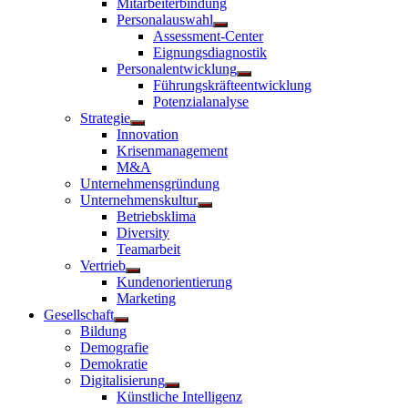
Mitarbeiterbindung
Personalauswahl
Untermenü
Assessment-Center
anzeigen
Eignungsdiagnostik
Personalentwicklung
Untermenü
Führungskräfteentwicklung
anzeigen
Potenzialanalyse
Strategie
Untermenü
Innovation
anzeigen
Krisenmanagement
M&A
Unternehmensgründung
Unternehmenskultur
Untermenü
Betriebsklima
anzeigen
Diversity
Teamarbeit
Vertrieb
Untermenü
Kundenorientierung
anzeigen
Marketing
Gesellschaft
Untermenü
Bildung
anzeigen
Demografie
Demokratie
Digitalisierung
Untermenü
Künstliche Intelligenz
anzeigen