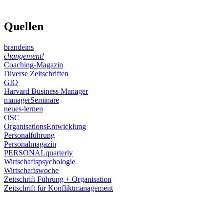
Quellen
brandeins
changement!
Coaching-Magazin
Diverse Zeitschriften
GIO
Harvard Business Manager
managerSeminare
neues-lernen
OSC
OrganisationsEntwicklung
Personalführung
Personalmagazin
PERSONALquarterly
Wirtschaftspsychologie
Wirtschaftswoche
Zeitschrift Führung + Organisation
Zeitschrift für Konfliktmanagement