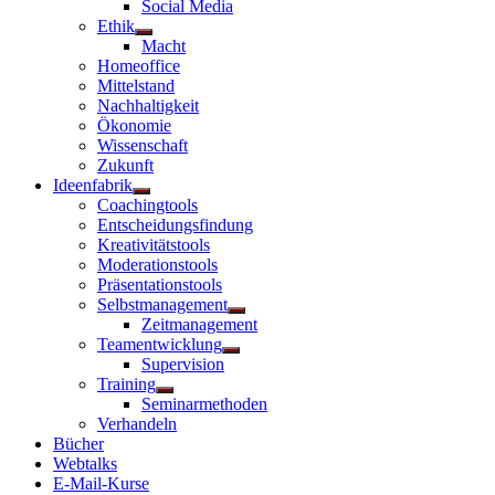
Social Media
Ethik
Untermenü
Macht
anzeigen
Homeoffice
Mittelstand
Nachhaltigkeit
Ökonomie
Wissenschaft
Zukunft
Ideenfabrik
Untermenü
Coachingtools
anzeigen
Entscheidungsfindung
Kreativitätstools
Moderationstools
Präsentationstools
Selbstmanagement
Untermenü
Zeitmanagement
anzeigen
Teamentwicklung
Untermenü
Supervision
anzeigen
Training
Untermenü
Seminarmethoden
anzeigen
Verhandeln
Bücher
Webtalks
E-Mail-Kurse