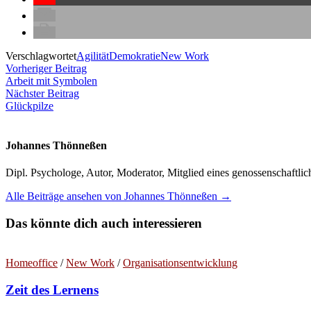
Verschlagwortet
Agilität
Demokratie
New Work
Beitragsnavigation
Vorheriger
Vorheriger Beitrag
Beitrag:
Arbeit mit Symbolen
Nächster
Nächster Beitrag
Beitrag:
Glückpilze
Johannes Thönneßen
Dipl. Psychologe, Autor, Moderator, Mitglied eines genossenschaft
Alle Beiträge ansehen von Johannes Thönneßen →
Das könnte dich auch interessieren
Homeoffice
/
New Work
/
Organisationsentwicklung
Zeit des Lernens