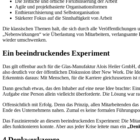
Die zeitliche und örtliche Flexibilisierung der Arbeit
Agile und projektbasierte Organisationsformen
Enthierarchisierung und Selbstorganisation
Stärkerer Fokus auf die Sinnhaftigkeit von Arbeit
Die klassischen Themen halt, die sich durch alle Veröffentlichungen 
„Nebenwirkungen“ wie Überlastung von Mitarbeitern, verlangsamte E
wieder umschwenken.
Ein beeindruckendes Experiment
Das gilt offenbar auch für die Glas-Manufaktur Alois Heiler GmbH, 
also deutlich vor der öffentlichen Diskussion über New Work. Die I
Erkenntnis daraus: Mit Menschen, für die Karriere gleichzusetzen ist 
Dann geschah etwas, das den Inhaber auf eine neue Idee brachte: Einma
Aufgabe eine Person allein vielleicht überforderte. Die Lösung war ra
Offensichtlich mit Erfolg. Denn das Prinzip, allen Mitarbeitenden da
Ende des Unternehmens nahen. Zumal es keine formalen Führungsposit
Das Faszinierende an diesem beeindruckenden Experiment: Die Mitarb
alles funktionieren konnte. Aber aus jeder Krise leitete man ein
„Den
4 Denkwerkzeuge