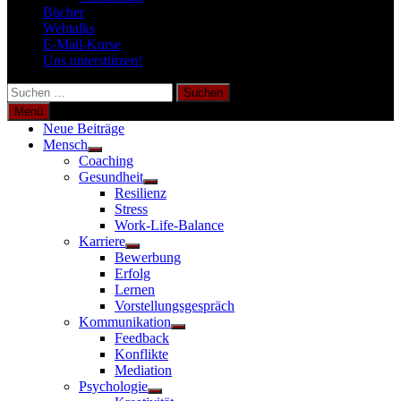
Bücher
Webtalks
E-Mail-Kurse
Uns unterstützen!
Suchen
nach:
Menü
Neue Beiträge
Mensch
Untermenü
Coaching
anzeigen
Gesundheit
Untermenü
Resilienz
anzeigen
Stress
Work-Life-Balance
Karriere
Untermenü
Bewerbung
anzeigen
Erfolg
Lernen
Vorstellungsgespräch
Kommunikation
Untermenü
Feedback
anzeigen
Konflikte
Mediation
Psychologie
Untermenü