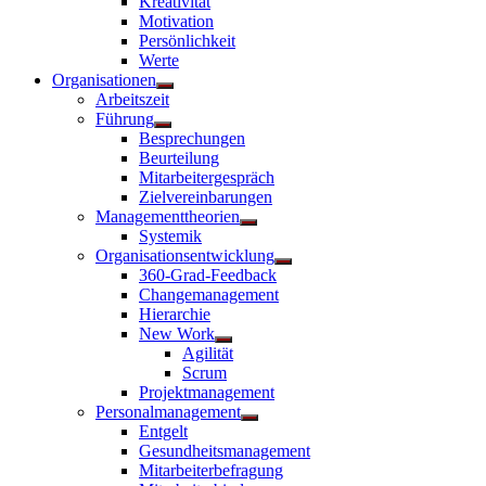
Kreativität
anzeigen
Motivation
Persönlichkeit
Werte
Organisationen
Untermenü
Arbeitszeit
anzeigen
Führung
Untermenü
Besprechungen
anzeigen
Beurteilung
Mitarbeitergespräch
Zielvereinbarungen
Managementtheorien
Untermenü
Systemik
anzeigen
Organisationsentwicklung
Untermenü
360-Grad-Feedback
anzeigen
Changemanagement
Hierarchie
New Work
Untermenü
Agilität
anzeigen
Scrum
Projektmanagement
Personalmanagement
Untermenü
Entgelt
anzeigen
Gesundheitsmanagement
Mitarbeiterbefragung