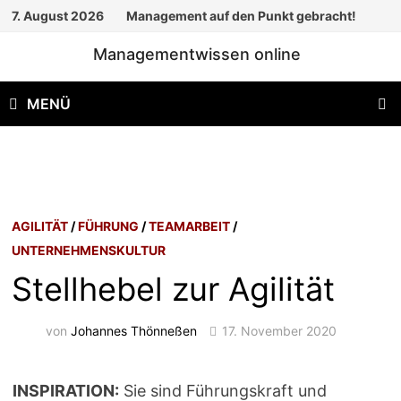
Zum
7. August 2026
Management auf den Punkt gebracht!
Inhalt
Managementwissen online
springen
MENÜ
AGILITÄT
/
FÜHRUNG
/
TEAMARBEIT
/
UNTERNEHMENSKULTUR
Stellhebel zur Agilität
von
Johannes Thönneßen
17. November 2020
INSPIRATION:
Sie sind Führungskraft und