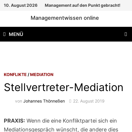
Zum
10. August 2026
Management auf den Punkt gebracht!
Inhalt
Managementwissen online
springen
MENÜ
KONFLIKTE
/
MEDIATION
Stellvertreter-Mediation
von
Johannes Thönneßen
22. August 2019
PRAXIS:
Wenn die eine Konfliktpartei sich ein
Mediationsgespräch wünscht, die andere dies