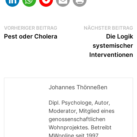
Beitragsnavigation
Vorheriger
N
VORHERIGER BEITRAG
NÄCHSTER BEITRAG
Beitrag:
B
Pest oder Cholera
Die Logik
systemischer
Interventionen
Johannes Thönneßen
Dipl. Psychologe, Autor,
Moderator, Mitglied eines
genossenschaftlichen
Wohnprojektes. Betreibt
MWonline seit 1997.