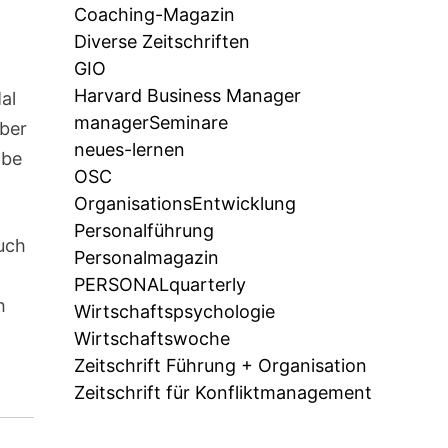
Coaching-Magazin
Diverse Zeitschriften
GIO
Harvard Business Manager
al
managerSeminare
aber
neues-lernen
abe
OSC
OrganisationsEntwicklung
Personalführung
auch
Personalmagazin
PERSONALquarterly
h
Wirtschaftspsychologie
Wirtschaftswoche
Zeitschrift Führung + Organisation
Zeitschrift für Konfliktmanagement