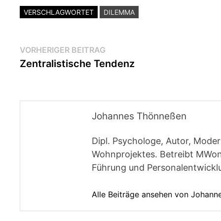
VERSCHLAGWORTET
DILEMMA
Beitragsnavigation
Vorheriger
VORHERIGER BEITRAG
Beitrag:
Zentralistische Tendenz
Johannes Thönneßen
Dipl. Psychologe, Autor, Moder
Wohnprojektes. Betreibt MWon
Führung und Personalentwickl
Alle Beiträge ansehen von Johan