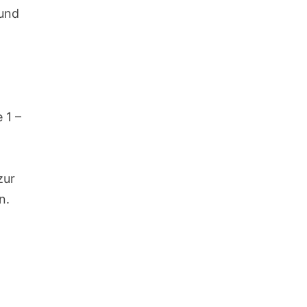
 und
 1 –
zur
n.