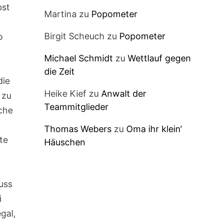
bst
Martina
zu
Popometer
Birgit Scheuch
zu
Popometer
o
Michael Schmidt
zu
Wettlauf gegen
die Zeit
die
Heike Kief
zu
Anwalt der
 zu
Teammitglieder
ache
Thomas Webers
zu
Oma ihr klein‘
te
Häuschen
uss
i
gal,