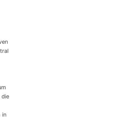
iven
tral
rum
 die
 in