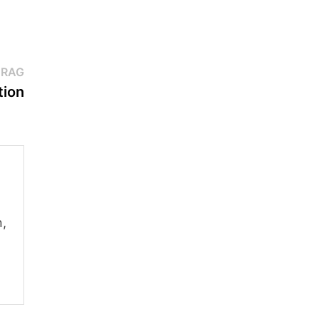
Nächster
TRAG
Beitrag:
tion
n,