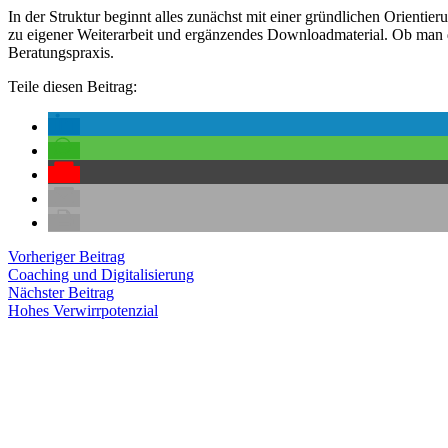
In der Struktur beginnt alles zunächst mit einer gründlichen Orienti
zu eigener Weiterarbeit und ergänzendes Downloadmaterial. Ob man da
Beratungspraxis.
Teile diesen Beitrag:
Beitragsnavigation
Vorheriger
Vorheriger Beitrag
Beitrag:
Coaching und Digitalisierung
Nächster
Nächster Beitrag
Beitrag:
Hohes Verwirrpotenzial