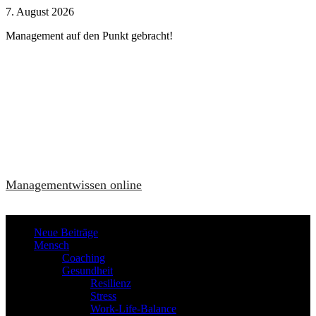
Zum
7. August 2026
Inhalt
Management auf den Punkt gebracht!
springen
Managementwissen online
Neue Beiträge
Mensch
Coaching
Gesundheit
Resilienz
Stress
Work-Life-Balance