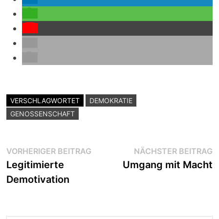
VERSCHLAGWORTET
DEMOKRATIE
GENOSSENSCHAFT
Beitragsnavigation
Vorheriger
N
VORHERIGER BEITRAG
NÄCHSTER BEITRAG
Beitrag:
B
Legitimierte
Umgang mit Macht
Demotivation