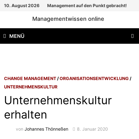
Zum
10. August 2026
Management auf den Punkt gebracht!
Inhalt
Managementwissen online
springen
MENÜ
CHANGE MANAGEMENT
/
ORGANISATIONSENTWICKLUNG
/
UNTERNEHMENSKULTUR
Unternehmenskultur
erhalten
von
Johannes Thönneßen
8. Januar 2020