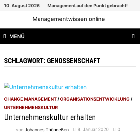
Zum
10. August 2026
Management auf den Punkt gebracht!
Inhalt
Managementwissen online
springen
MENÜ
SCHLAGWORT:
GENOSSENSCHAFT
CHANGE MANAGEMENT
/
ORGANISATIONSENTWICKLUNG
/
UNTERNEHMENSKULTUR
Unternehmenskultur erhalten
von
Johannes Thönneßen
8. Januar 2020
0