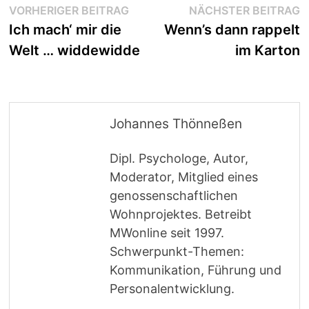
Beitragsnavigation
Vorheriger
N
VORHERIGER BEITRAG
NÄCHSTER BEITRAG
Beitrag:
B
Ich mach‘ mir die
Wenn’s dann rappelt
Welt … widdewidde
im Karton
Johannes Thönneßen
Dipl. Psychologe, Autor,
Moderator, Mitglied eines
genossenschaftlichen
Wohnprojektes. Betreibt
MWonline seit 1997.
Schwerpunkt-Themen:
Kommunikation, Führung und
Personalentwicklung.