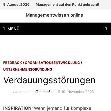
Zum
9. August 2026
Management auf den Punkt gebracht!
Inhalt
Managementwissen online
springen
MENÜ
FEEDBACK
/
ORGANISATIONSENTWICKLUNG
/
UNTERNEHMENSGRÜNDUNG
Verdauungsstörungen
von
Johannes Thönneßen
19. November 2023
INSPIRATION:
Wenn jemand für komplexe