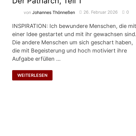
Der Patriarch, Teil 1
von
Johannes Thönneßen
26. Februar 2026
0
INSPIRATION: Ich bewundere Menschen, die mi
einer Idee gestartet und mit ihr gewachsen sind
Die andere Menschen um sich geschart haben,
die mit Begeisterung und hoch motiviert ihre
Aufgabe erfüllen …
DER
WEITERLESEN
PATRIARCH,
TEIL
1