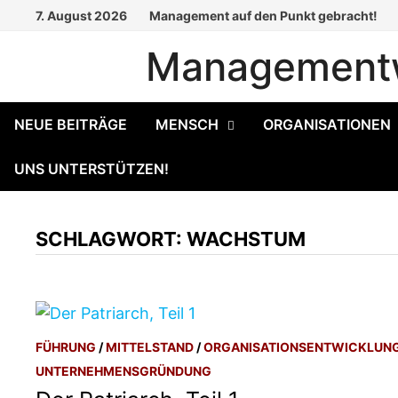
Zum
7. August 2026
Management auf den Punkt gebracht!
Inhalt
Managementw
springen
NEUE BEITRÄGE
MENSCH
ORGANISATIONEN
UNS UNTERSTÜTZEN!
SCHLAGWORT:
WACHSTUM
FÜHRUNG
/
MITTELSTAND
/
ORGANISATIONSENTWICKLUN
UNTERNEHMENSGRÜNDUNG