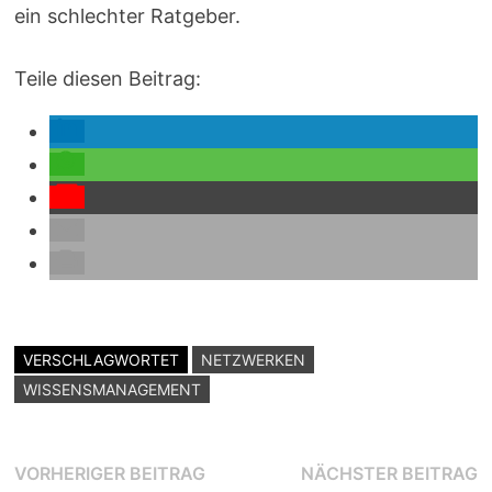
ein schlechter Ratgeber.
Teile diesen Beitrag:
VERSCHLAGWORTET
NETZWERKEN
WISSENSMANAGEMENT
Beitragsnavigation
Vorheriger
N
VORHERIGER BEITRAG
NÄCHSTER BEITRAG