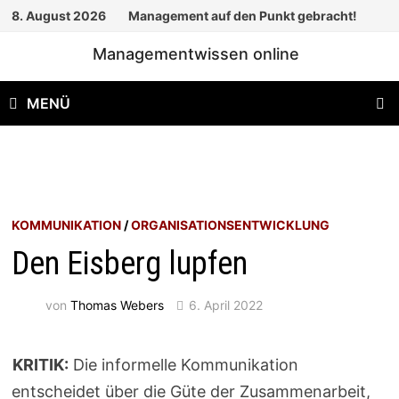
Zum
8. August 2026
Management auf den Punkt gebracht!
Inhalt
Managementwissen online
springen
MENÜ
KOMMUNIKATION
/
ORGANISATIONSENTWICKLUNG
Den Eisberg lupfen
von
Thomas Webers
6. April 2022
KRITIK:
Die informelle Kommunikation
entscheidet über die Güte der Zusammenarbeit,