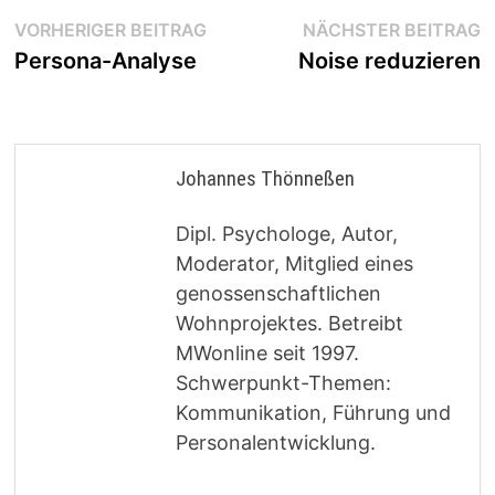
Beitragsnavigation
Vorheriger
N
VORHERIGER BEITRAG
NÄCHSTER BEITRAG
Beitrag:
B
Persona-Analyse
Noise reduzieren
Johannes Thönneßen
Dipl. Psychologe, Autor,
Moderator, Mitglied eines
genossenschaftlichen
Wohnprojektes. Betreibt
MWonline seit 1997.
Schwerpunkt-Themen:
Kommunikation, Führung und
Personalentwicklung.