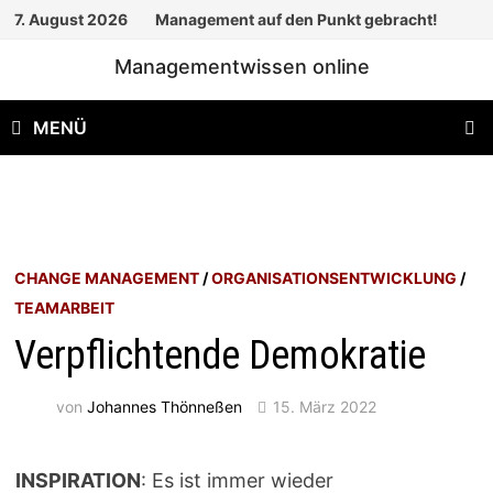
Zum
7. August 2026
Management auf den Punkt gebracht!
Inhalt
Managementwissen online
springen
MENÜ
CHANGE MANAGEMENT
/
ORGANISATIONSENTWICKLUNG
/
TEAMARBEIT
Verpflichtende Demokratie
von
Johannes Thönneßen
15. März 2022
INSPIRATION
: Es ist immer wieder