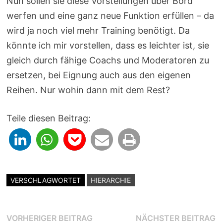
Nun sollen sie diese Vorstellungen über Bord
werfen und eine ganz neue Funktion erfüllen – da
wird ja noch viel mehr Training benötigt. Da
könnte ich mir vorstellen, dass es leichter ist, sie
gleich durch fähige Coachs und Moderatoren zu
ersetzen, bei Eignung auch aus den eigenen
Reihen. Nur wohin dann mit dem Rest?
Teile diesen Beitrag:
VERSCHLAGWORTET
HIERARCHIE
Beitragsnavigation
Vorheriger
N
VORHERIGER BEITRAG
NÄCHSTER BEITRAG