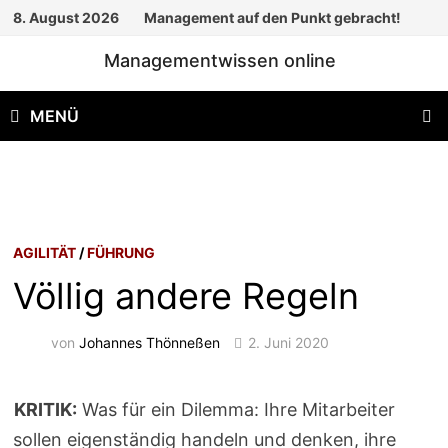
Zum
8. August 2026
Management auf den Punkt gebracht!
Inhalt
Managementwissen online
springen
MENÜ
AGILITÄT
/
FÜHRUNG
Völlig andere Regeln
von
Johannes Thönneßen
2. Juni 2020
KRITIK:
Was für ein Dilemma: Ihre Mitarbeiter
sollen eigenständig handeln und denken, ihre