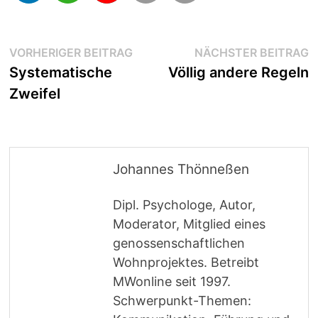
Beitragsnavigation
Vorheriger
N
VORHERIGER BEITRAG
NÄCHSTER BEITRAG
Beitrag:
B
Systematische
Völlig andere Regeln
Zweifel
Johannes Thönneßen
Dipl. Psychologe, Autor,
Moderator, Mitglied eines
genossenschaftlichen
Wohnprojektes. Betreibt
MWonline seit 1997.
Schwerpunkt-Themen: