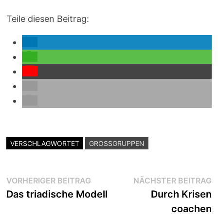
Teile diesen Beitrag:
VERSCHLAGWORTET
GROSSGRUPPEN
Beitragsnavigation
Vorheriger
N
VORHERIGER BEITRAG
NÄCHSTER BEITRAG
Beitrag:
B
Das triadische Modell
Durch Krisen
coachen