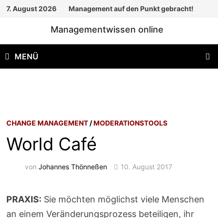
Zum
7. August 2026
Management auf den Punkt gebracht!
Inhalt
Managementwissen online
springen
MENÜ
CHANGE MANAGEMENT
/
MODERATIONSTOOLS
World Café
von
Johannes Thönneßen
10. August 2017
PRAXIS:
Sie möchten möglichst viele Menschen
an einem Veränderungsprozess beteiligen, ihr