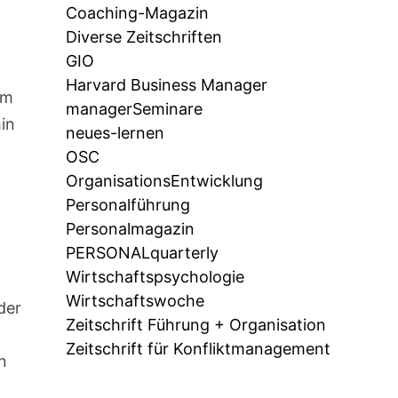
Coaching-Magazin
Diverse Zeitschriften
GIO
Harvard Business Manager
um
managerSeminare
in
neues-lernen
OSC
OrganisationsEntwicklung
Personalführung
Personalmagazin
PERSONALquarterly
Wirtschaftspsychologie
Wirtschaftswoche
der
Zeitschrift Führung + Organisation
Zeitschrift für Konfliktmanagement
n