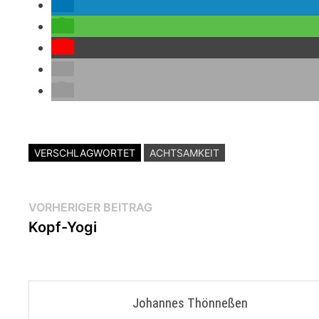
VERSCHLAGWORTET
ACHTSAMKEIT
Beitragsnavigation
Vorheriger
VORHERIGER BEITRAG
Beitrag:
Kopf-Yogi
Johannes Thönneßen