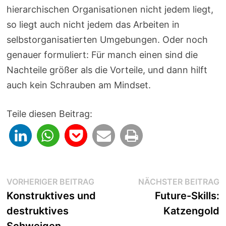
hierarchischen Organisationen nicht jedem liegt,
so liegt auch nicht jedem das Arbeiten in
selbstorganisatierten Umgebungen. Oder noch
genauer formuliert: Für manch einen sind die
Nachteile größer als die Vorteile, und dann hilft
auch kein Schrauben am Mindset.
Teile diesen Beitrag:
Beitragsnavigation
Vorheriger
N
VORHERIGER BEITRAG
NÄCHSTER BEITRAG
Beitrag:
B
Konstruktives und
Future-Skills:
destruktives
Katzengold
Schweigen