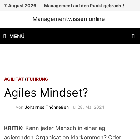
Zum
7. August 2026
Management auf den Punkt gebracht!
Inhalt
Managementwissen online
springen
MENÜ
AGILITÄT
/
FÜHRUNG
Agiles Mindset?
von
Johannes Thönneßen
28. Mai 2024
KRITIK:
Kann jeder Mensch in einer agil
agierenden Organisation klarkommen? Oder