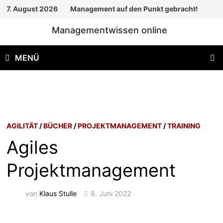
Zum
7. August 2026
Management auf den Punkt gebracht!
Inhalt
Managementwissen online
springen
MENÜ
AGILITÄT
/
BÜCHER
/
PROJEKTMANAGEMENT
/
TRAINING
Agiles
Projektmanagement
von
Klaus Stulle
8. Juni 2022