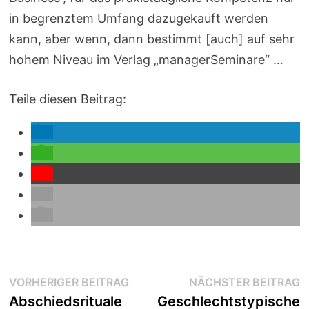
in begrenztem Umfang dazugekauft werden
kann, aber wenn, dann bestimmt [auch] auf sehr
hohem Niveau im Verlag „managerSeminare“ …
Teile diesen Beitrag:
Beitragsnavigation
Vorheriger
N
VORHERIGER BEITRAG
NÄCHSTER BEITRAG
Beitrag:
B
Abschiedsrituale
Geschlechtstypische