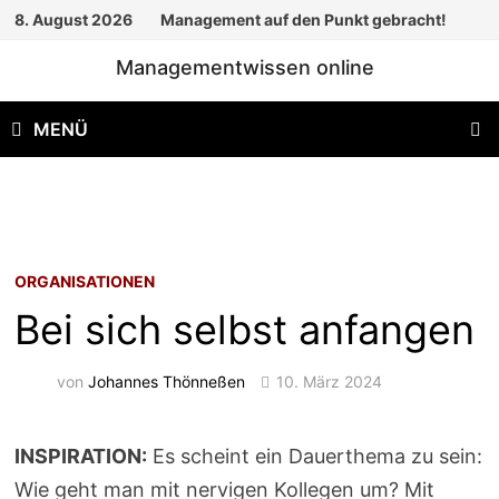
Zum
8. August 2026
Management auf den Punkt gebracht!
Inhalt
Managementwissen online
springen
MENÜ
ORGANISATIONEN
Bei sich selbst anfangen
von
Johannes Thönneßen
10. März 2024
INSPIRATION:
Es scheint ein Dauerthema zu sein:
Wie geht man mit nervigen Kollegen um? Mit