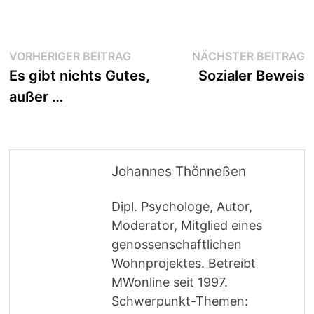
Beitragsnavigation
Vorheriger
N
VORHERIGER BEITRAG
NÄCHSTER BEITRAG
Beitrag:
B
Es gibt nichts Gutes,
Sozialer Beweis
außer …
Johannes Thönneßen
Dipl. Psychologe, Autor,
Moderator, Mitglied eines
genossenschaftlichen
Wohnprojektes. Betreibt
MWonline seit 1997.
Schwerpunkt-Themen: