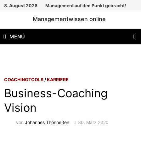
Zum
8. August 2026
Management auf den Punkt gebracht!
Inhalt
Managementwissen online
springen
MENÜ
COACHINGTOOLS
/
KARRIERE
Business-Coaching
Vision
von
Johannes Thönneßen
30. März 2020