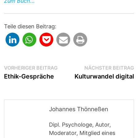
Zum Buch...
Teile diesen Beitrag:
Beitragsnavigation
Vorheriger
N
VORHERIGER BEITRAG
NÄCHSTER BEITRAG
Beitrag:
B
Ethik-Gespräche
Kulturwandel digital
Johannes Thönneßen
Dipl. Psychologe, Autor,
Moderator, Mitglied eines