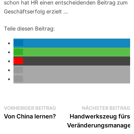
schon hat HR einen entscheidenden Beitrag zum
Geschäftserfolg erzielt …
Teile diesen Beitrag:
Beitragsnavigation
Vorheriger
N
VORHERIGER BEITRAG
NÄCHSTER BEITRAG
Beitrag:
B
Von China lernen?
Handwerkszeug fürs
Veränderungsmanage