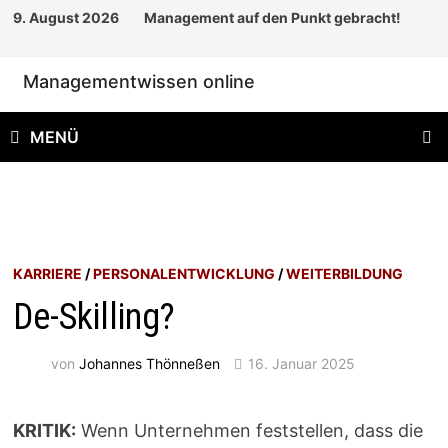
Zum
9. August 2026
Management auf den Punkt gebracht!
Inhalt
springen
Managementwissen online
MENÜ
KARRIERE
/
PERSONALENTWICKLUNG
/
WEITERBILDUNG
De-Skilling?
von
Johannes Thönneßen
16. Januar 2025
KRITIK:
Wenn Unternehmen feststellen, dass die