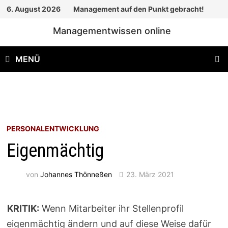
Zum
6. August 2026
Management auf den Punkt gebracht!
Inhalt
Managementwissen online
springen
MENÜ
PERSONALENTWICKLUNG
Eigenmächtig
von
Johannes Thönneßen
23. März 2021
KRITIK:
Wenn Mitarbeiter ihr Stellenprofil
eigenmächtig ändern und auf diese Weise dafür