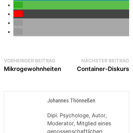
Beitragsnavigation
Vorheriger
N
VORHERIGER BEITRAG
NÄCHSTER BEITRAG
Beitrag:
B
Mikrogewohnheiten
Container-Diskurs
Johannes Thönneßen
Dipl. Psychologe, Autor,
Moderator, Mitglied eines
genossenschaftlichen