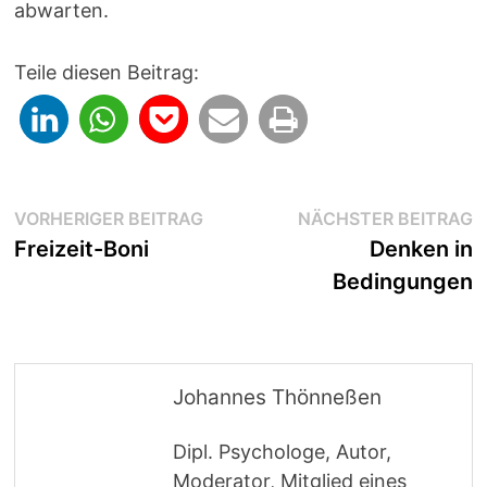
abwarten.
Teile diesen Beitrag:
Beitragsnavigation
Vorheriger
N
VORHERIGER BEITRAG
NÄCHSTER BEITRAG
Beitrag:
B
Freizeit-Boni
Denken in
Bedingungen
Johannes Thönneßen
Dipl. Psychologe, Autor,
Moderator, Mitglied eines