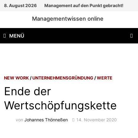
Zum
8. August 2026
Management auf den Punkt gebracht!
Inhalt
Managementwissen online
springen
MENÜ
NEW WORK
/
UNTERNEHMENSGRÜNDUNG
/
WERTE
Ende der
Wertschöpfungskette
von
Johannes Thönneßen
14. November 2020