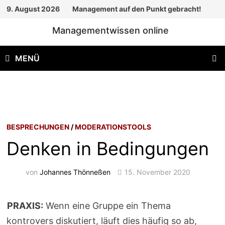
Zum
9. August 2026
Management auf den Punkt gebracht!
Inhalt
Managementwissen online
springen
MENÜ
BESPRECHUNGEN
/
MODERATIONSTOOLS
Denken in Bedingungen
von
Johannes Thönneßen
15. November 2020
PRAXIS:
Wenn eine Gruppe ein Thema
kontrovers diskutiert, läuft dies häufig so ab,