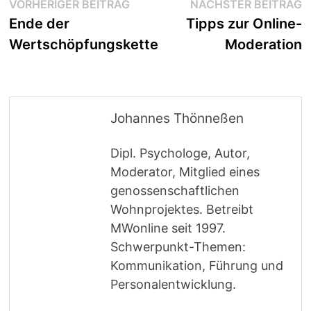
Beitragsnavigation
Vorheriger
N
VORHERIGER BEITRAG
NÄCHSTER BEITRAG
Beitrag:
B
Ende der
Tipps zur Online-
Wertschöpfungskette
Moderation
Johannes Thönneßen
Dipl. Psychologe, Autor,
Moderator, Mitglied eines
genossenschaftlichen
Wohnprojektes. Betreibt
MWonline seit 1997.
Schwerpunkt-Themen:
Kommunikation, Führung und
Personalentwicklung.