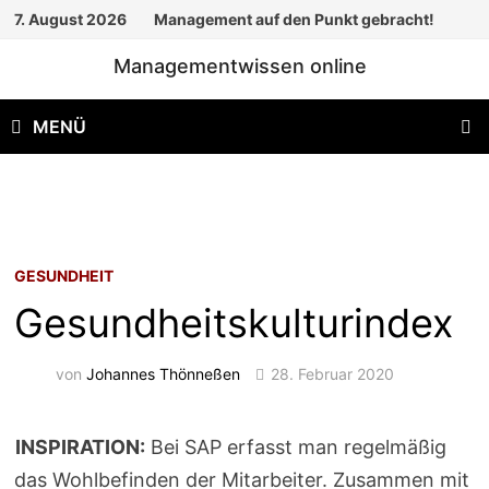
Zum
7. August 2026
Management auf den Punkt gebracht!
Inhalt
Managementwissen online
springen
MENÜ
GESUNDHEIT
Gesundheitskulturindex
von
Johannes Thönneßen
28. Februar 2020
INSPIRATION:
Bei SAP erfasst man regelmäßig
das Wohlbefinden der Mitarbeiter. Zusammen mit