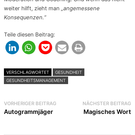
weiter hilft, zieht man
„angemessene
Konsequenzen.“
Teile diesen Beitrag:
VERSCHLAGWORTET
GESUNDHEIT
GESUNDHEITSMANAGEMENT
Beitragsnavigation
Vorheriger
N
VORHERIGER BEITRAG
NÄCHSTER BEITRAG
Beitrag:
B
Autogrammjäger
Magisches Wort