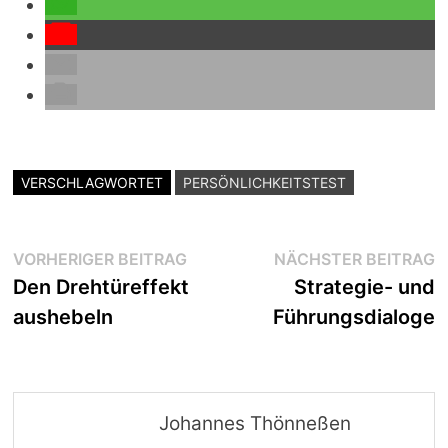
VERSCHLAGWORTET
PERSÖNLICHKEITSTEST
Beitragsnavigation
Vorheriger
N
VORHERIGER BEITRAG
NÄCHSTER BEITRAG
Beitrag:
B
Den Drehtüreffekt
Strategie- und
aushebeln
Führungsdialoge
Johannes Thönneßen