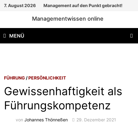
Zum
7. August 2026
Management auf den Punkt gebracht!
Inhalt
Managementwissen online
springen
MENÜ
FÜHRUNG
/
PERSÖNLICHKEIT
Gewissenhaftigkeit als
Führungskompetenz
von
Johannes Thönneßen
29. Dezember 2021