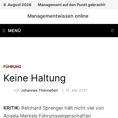
Zum
8. August 2026
Management auf den Punkt gebracht!
Inhalt
Managementwissen online
springen
MENÜ
FÜHRUNG
Keine Haltung
von
Johannes Thönneßen
15. Mai 2021
KRITIK:
Reinhard Sprenger hält nicht viel von
Angela Merkels Führungseigenschaften