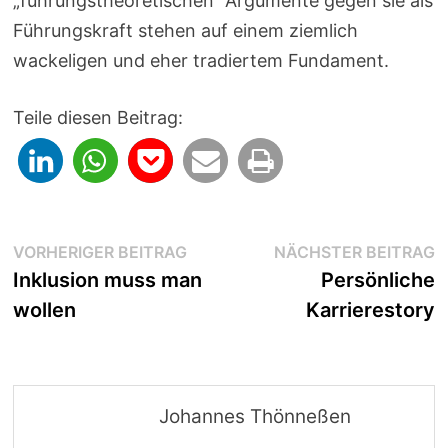
„führungstheoretischen“ Argumente gegen sie als
Führungskraft stehen auf einem ziemlich
wackeligen und eher tradiertem Fundament.
Teile diesen Beitrag:
Beitragsnavigation
Vorheriger
N
VORHERIGER BEITRAG
NÄCHSTER BEITRAG
Beitrag:
B
Inklusion muss man
Persönliche
wollen
Karrierestory
Johannes Thönneßen