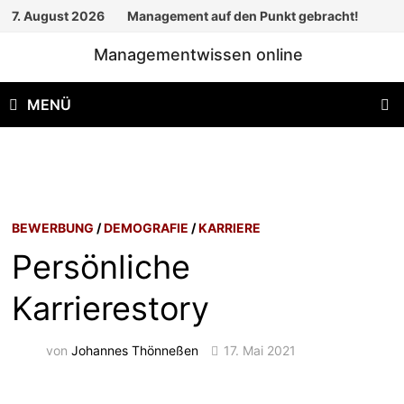
Zum
7. August 2026
Management auf den Punkt gebracht!
Inhalt
Managementwissen online
springen
MENÜ
BEWERBUNG
/
DEMOGRAFIE
/
KARRIERE
Persönliche
Karrierestory
von
Johannes Thönneßen
17. Mai 2021