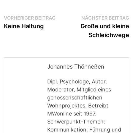
Beitragsnavigation
Vorheriger
N
VORHERIGER BEITRAG
NÄCHSTER BEITRAG
Beitrag:
B
Keine Haltung
Große und kleine
Schleichwege
Johannes Thönneßen
Dipl. Psychologe, Autor,
Moderator, Mitglied eines
genossenschaftlichen
Wohnprojektes. Betreibt
MWonline seit 1997.
Schwerpunkt-Themen:
Kommunikation, Führung und