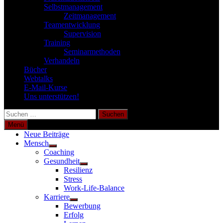
Selbstmanagement
Zeitmanagement
Teamentwicklung
Supervision
Training
Seminarmethoden
Verhandeln
Bücher
Webtalks
E-Mail-Kurse
Uns unterstützen!
Suchen
nach:
Menü
Neue Beiträge
Mensch
Untermenü
Coaching
anzeigen
Gesundheit
Untermenü
Resilienz
anzeigen
Stress
Work-Life-Balance
Karriere
Untermenü
Bewerbung
anzeigen
Erfolg