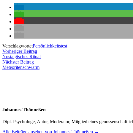
Verschlagwortet
Persönlichkeitstest
Beitragsnavigation
Vorheriger
Vorheriger Beitrag
Beitrag:
Nostalgisches Ritual
Nächster
Nächster Beitrag
Beitrag:
Meteoritenschwarm
Johannes Thönneßen
Dipl. Psychologe, Autor, Moderator, Mitglied eines genossenschaft
Alle Beiträge ansehen von Johannes Thönneßen →