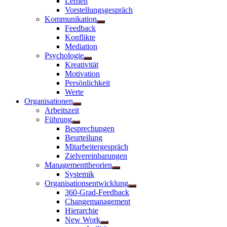
Lernen
Vorstellungsgespräch
Kommunikation
Untermenü
Feedback
anzeigen
Konflikte
Mediation
Psychologie
Untermenü
Kreativität
anzeigen
Motivation
Persönlichkeit
Werte
Organisationen
Untermenü
Arbeitszeit
anzeigen
Führung
Untermenü
Besprechungen
anzeigen
Beurteilung
Mitarbeitergespräch
Zielvereinbarungen
Managementtheorien
Untermenü
Systemik
anzeigen
Organisationsentwicklung
Untermenü
360-Grad-Feedback
anzeigen
Changemanagement
Hierarchie
New Work
Untermenü