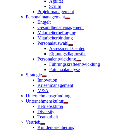
Agilität
anzeigen
Scrum
Projektmanagement
Personalmanagement
Untermenü
Entgelt
anzeigen
Gesundheitsmanagement
Mitarbeiterbefragung
Mitarbeiterbindung
Personalauswahl
Untermenü
Assessment-Center
anzeigen
Eignungsdiagnostik
Personalentwicklung
Untermenü
Führungskräfteentwicklung
anzeigen
Potenzialanalyse
Strategie
Untermenü
Innovation
anzeigen
Krisenmanagement
M&A
Unternehmensgründung
Unternehmenskultur
Untermenü
Betriebsklima
anzeigen
Diversity
Teamarbeit
Vertrieb
Untermenü
Kundenorientierung
anzeigen