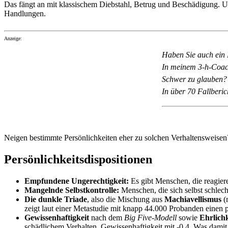
Das fängt an mit klassischem Diebstahl, Betrug und Beschädigung. Un
Handlungen.
Anzeige:
Haben Sie auch ein 
In meinem 3-h-Coach
Schwer zu glauben?
In über 70 Fallberic
Neigen bestimmte Persönlichkeiten eher zu solchen Verhaltensweisen
Persönlichkeitsdispositionen
Empfundene Ungerechtigkeit:
Es gibt Menschen, die reagier
Mangelnde Selbstkontrolle:
Menschen, die sich selbst schlech
Die dunkle Triade
, also die Mischung aus
Machiavellismus
(
zeigt laut einer Metastudie mit knapp 44.000 Probanden einen
Gewissenhaftigkeit
nach dem
Big Five-Modell
sowie
Ehrlichk
schädlichem Verhalten, Gewissenhaftigkeit mit -0,4. Was damit 