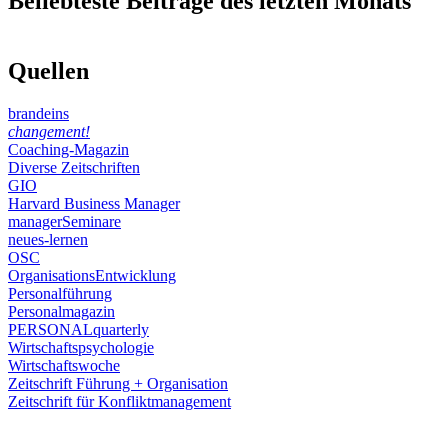
Beliebteste Beiträge des letzten Monats
Quellen
brandeins
changement!
Coaching-Magazin
Diverse Zeitschriften
GIO
Harvard Business Manager
managerSeminare
neues-lernen
OSC
OrganisationsEntwicklung
Personalführung
Personalmagazin
PERSONALquarterly
Wirtschaftspsychologie
Wirtschaftswoche
Zeitschrift Führung + Organisation
Zeitschrift für Konfliktmanagement