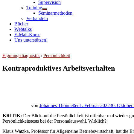
Untermenü
Supervision
anzeigen
Training
Untermenü
Seminarmethoden
anzeigen
Verhandeln
Bücher
Webtalks
E-Mail-Kurse
Uns unterstützen!
Eignungsdiagnostik
/
Persönlichkeit
Kontraproduktives Arbeitsverhalten
von
Johannes Thönneßen
1. Februar 2022
30. Oktober
KRITIK:
Der Blick auf die Persönlichkeit ist offenbar mal wieder g
Persönlichkeitstests bei der Personalauswahl. Wirklich?
Klaus Watzka, Professor für Allgemeine Betriebswirtschaft, hat die 