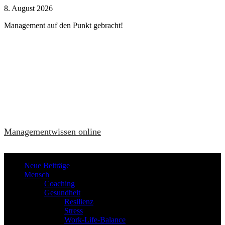
Zum
8. August 2026
Inhalt
Management auf den Punkt gebracht!
springen
Managementwissen online
Neue Beiträge
Mensch
Coaching
Gesundheit
Resilienz
Stress
Work-Life-Balance