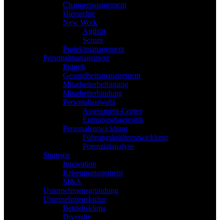
Changemanagement
Hierarchie
New Work
Agilität
Scrum
Projektmanagement
Personalmanagement
Entgelt
Gesundheitsmanagement
Mitarbeiterbefragung
Mitarbeiterbindung
Personalauswahl
Assessment-Center
Eignungsdiagnostik
Personalentwicklung
Führungskräfteentwicklung
Potenzialanalyse
Strategie
Innovation
Krisenmanagement
M&A
Unternehmensgründung
Unternehmenskultur
Betriebsklima
Diversity