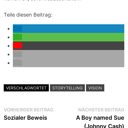
Teile diesen Beitrag:
VERSCHLAGWORTET
STORYTELLING
VISION
Beitragsnavigation
Vorheriger
N
VORHERIGER BEITRAG
NÄCHSTER BEITRAG
Beitrag:
B
Sozialer Beweis
A Boy named Sue
(Johnny Cash)