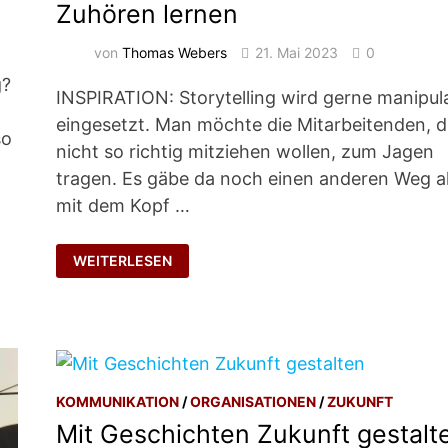
Zuhören lernen
von
Thomas Webers
21. Mai 2023
0
g?
INSPIRATION: Storytelling wird gerne manipul
eingesetzt. Man möchte die Mitarbeitenden, d
so
nicht so richtig mitziehen wollen, zum Jagen
tragen. Es gäbe da noch einen anderen Weg a
mit dem Kopf …
ZUHÖREN
WEITERLESEN
LERNEN
KOMMUNIKATION
/
ORGANISATIONEN
/
ZUKUNFT
Mit Geschichten Zukunft gestalt