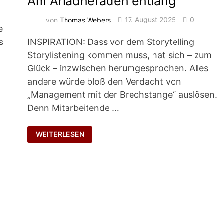
Am Ariadnefaden entlang
von
Thomas Webers
17. August 2025
0
e
s
INSPIRATION: Dass vor dem Storytelling
Storylistening kommen muss, hat sich – zum
Glück – inzwischen herumgesprochen. Alles
andere würde bloß den Verdacht von
„Management mit der Brechstange“ auslösen.
Denn Mitarbeitende …
AM
WEITERLESEN
ARIADNEFADEN
ENTLANG