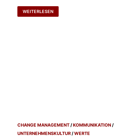
ES
WEITERLESEN
WAR
EINMAL
…
CHANGE MANAGEMENT
/
KOMMUNIKATION
/
UNTERNEHMENSKULTUR
/
WERTE