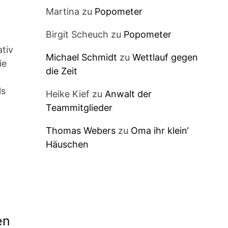
Martina
zu
Popometer
Birgit Scheuch
zu
Popometer
ativ
Michael Schmidt
zu
Wettlauf gegen
ie
die Zeit
ls
Heike Kief
zu
Anwalt der
Teammitglieder
Thomas Webers
zu
Oma ihr klein‘
Häuschen
en