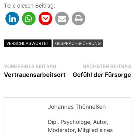
Teile diesen Beitrag:
VERSCHLAGWORTET
GESPRÄCHSFÜHRUNG
Beitragsnavigation
Vorheriger
N
VORHERIGER BEITRAG
NÄCHSTER BEITRAG
Beitrag:
B
Vertrauensarbeitsort
Gefühl der Fürsorge
Johannes Thönneßen
Dipl. Psychologe, Autor,
Moderator, Mitglied eines