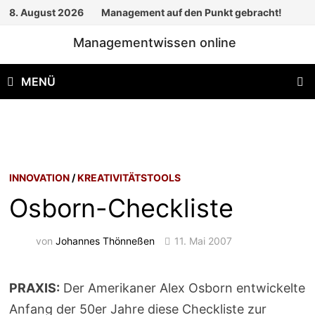
Zum
8. August 2026
Management auf den Punkt gebracht!
Inhalt
Managementwissen online
springen
MENÜ
INNOVATION
/
KREATIVITÄTSTOOLS
Osborn-Checkliste
von
Johannes Thönneßen
11. Mai 2007
PRAXIS:
Der Amerikaner Alex Osborn entwickelte
Anfang der 50er Jahre diese Checkliste zur