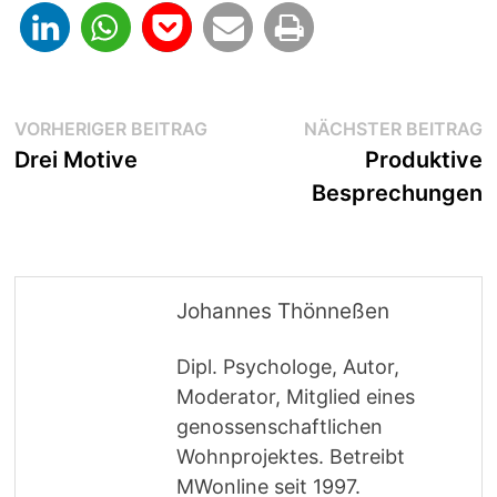
Beitragsnavigation
Vorheriger
N
VORHERIGER BEITRAG
NÄCHSTER BEITRAG
Beitrag:
B
Drei Motive
Produktive
Besprechungen
Johannes Thönneßen
Dipl. Psychologe, Autor,
Moderator, Mitglied eines
genossenschaftlichen
Wohnprojektes. Betreibt
MWonline seit 1997.