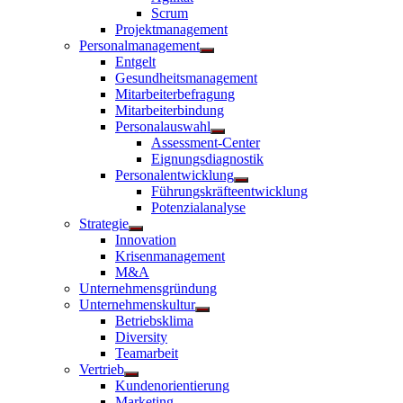
anzeigen
Scrum
Projektmanagement
Personalmanagement
Untermenü
Entgelt
anzeigen
Gesundheitsmanagement
Mitarbeiterbefragung
Mitarbeiterbindung
Personalauswahl
Untermenü
Assessment-Center
anzeigen
Eignungsdiagnostik
Personalentwicklung
Untermenü
Führungskräfteentwicklung
anzeigen
Potenzialanalyse
Strategie
Untermenü
Innovation
anzeigen
Krisenmanagement
M&A
Unternehmensgründung
Unternehmenskultur
Untermenü
Betriebsklima
anzeigen
Diversity
Teamarbeit
Vertrieb
Untermenü
Kundenorientierung
anzeigen
Marketing