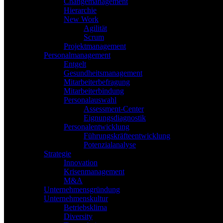
Changemanagement
Hierarchie
New Work
Agilität
Scrum
Projektmanagement
Personalmanagement
Entgelt
Gesundheitsmanagement
Mitarbeiterbefragung
Mitarbeiterbindung
Personalauswahl
Assessment-Center
Eignungsdiagnostik
Personalentwicklung
Führungskräfteentwicklung
Potenzialanalyse
Strategie
Innovation
Krisenmanagement
M&A
Unternehmensgründung
Unternehmenskultur
Betriebsklima
Diversity