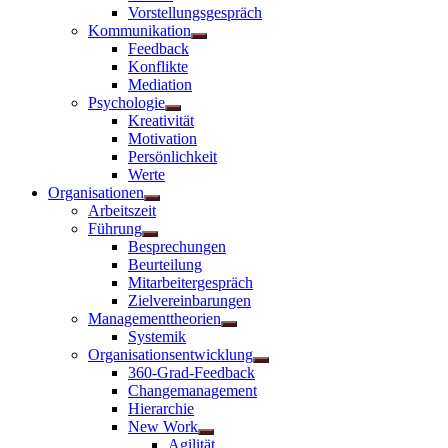
Vorstellungsgespräch
Kommunikation
Untermenü
Feedback
anzeigen
Konflikte
Mediation
Psychologie
Untermenü
Kreativität
anzeigen
Motivation
Persönlichkeit
Werte
Organisationen
Untermenü
Arbeitszeit
anzeigen
Führung
Untermenü
Besprechungen
anzeigen
Beurteilung
Mitarbeitergespräch
Zielvereinbarungen
Managementtheorien
Untermenü
Systemik
anzeigen
Organisationsentwicklung
Untermenü
360-Grad-Feedback
anzeigen
Changemanagement
Hierarchie
New Work
Untermenü
Agilität