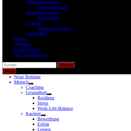
Selbstmanagement
Zeitmanagement
Teamentwicklung
Supervision
Training
Seminarmethoden
Verhandeln
Bücher
Webtalks
E-Mail-Kurse
Uns unterstützen!
Suchen
nach:
Menü
Neue Beiträge
Mensch
Untermenü
Coaching
anzeigen
Gesundheit
Untermenü
Resilienz
anzeigen
Stress
Work-Life-Balance
Karriere
Untermenü
Bewerbung
anzeigen
Erfolg
Lernen