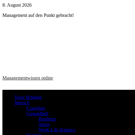
Zum
8. August 2026
Inhalt
Management auf den Punkt gebracht!
springen
Managementwissen online
Neue Beiträge
Mensch
Coaching
Gesundheit
Resilienz
Stress
Work-Life-Balance