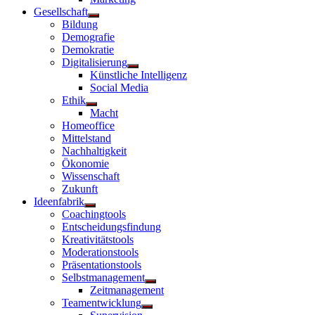
Gesellschaft
Untermenü
Bildung
anzeigen
Demografie
Demokratie
Digitalisierung
Untermenü
Künstliche Intelligenz
anzeigen
Social Media
Ethik
Untermenü
Macht
anzeigen
Homeoffice
Mittelstand
Nachhaltigkeit
Ökonomie
Wissenschaft
Zukunft
Ideenfabrik
Untermenü
Coachingtools
anzeigen
Entscheidungsfindung
Kreativitätstools
Moderationstools
Präsentationstools
Selbstmanagement
Untermenü
Zeitmanagement
anzeigen
Teamentwicklung
Untermenü