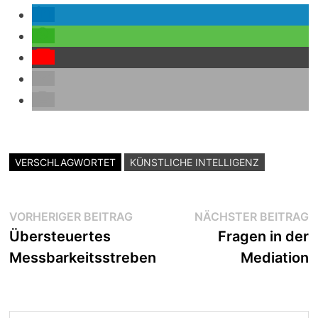
VERSCHLAGWORTET
KÜNSTLICHE INTELLIGENZ
Beitragsnavigation
Vorheriger
N
VORHERIGER BEITRAG
NÄCHSTER BEITRAG
Beitrag:
B
Übersteuertes
Fragen in der
Messbarkeitsstreben
Mediation