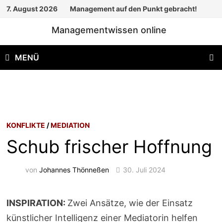
Zum
7. August 2026
Management auf den Punkt gebracht!
Inhalt
Managementwissen online
springen
MENÜ
KONFLIKTE
/
MEDIATION
Schub frischer Hoffnung
von
Johannes Thönneßen
30. Juli 2024
INSPIRATION:
Zwei Ansätze, wie der Einsatz
künstlicher Intelligenz einer Mediatorin helfen