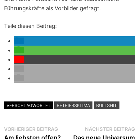
Führungskräfte als Vorbilder gefragt.
Teile diesen Beitrag:
VERSCHLAGWORTET
BETRIEBSKLIMA
BULLSHIT
Beitragsnavigation
Vorheriger
N
VORHERIGER BEITRAG
NÄCHSTER BEITRAG
Beitrag:
B
Am liebsten offen?
Das neue Universum