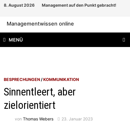
Zum
8. August 2026
Management auf den Punkt gebracht!
Inhalt
springen
Managementwissen online
MENÜ
BESPRECHUNGEN
/
KOMMUNIKATION
Sinnentleert, aber
zielorientiert
von
Thomas Webers
23. Januar 2023