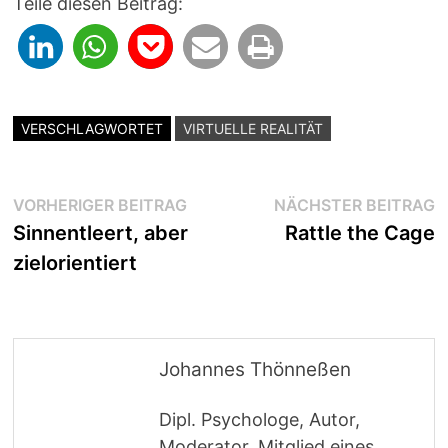
Teile diesen Beitrag:
VERSCHLAGWORTET
VIRTUELLE REALITÄT
Beitragsnavigation
Vorheriger
N
VORHERIGER BEITRAG
NÄCHSTER BEITRAG
Beitrag:
B
Sinnentleert, aber
Rattle the Cage
zielorientiert
Johannes Thönneßen
Dipl. Psychologe, Autor,
Moderator, Mitglied eines