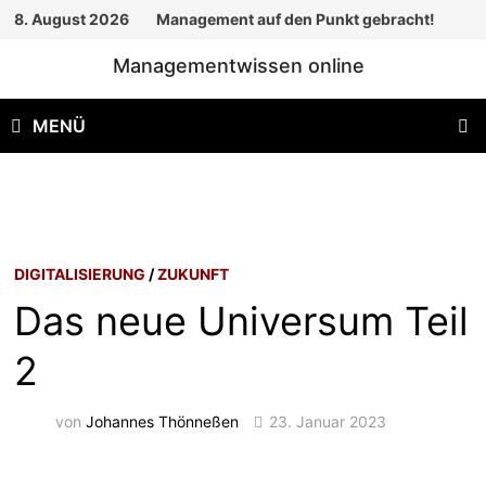
Zum
8. August 2026
Management auf den Punkt gebracht!
Inhalt
Managementwissen online
springen
MENÜ
DIGITALISIERUNG
/
ZUKUNFT
Das neue Universum Teil
2
von
Johannes Thönneßen
23. Januar 2023